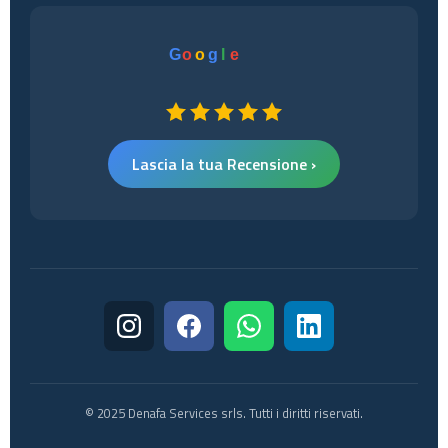
G
o
o
g
l
e
Lascia la tua Recensione ›
© 2025 Denafa Services srls. Tutti i diritti riservati.