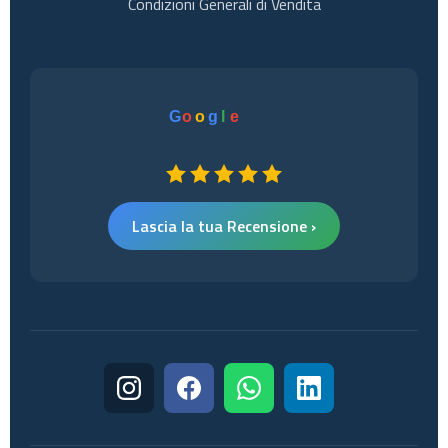
Condizioni Generali di Vendita
G
o
o
g
l
e
Lascia la tua Recensione ›