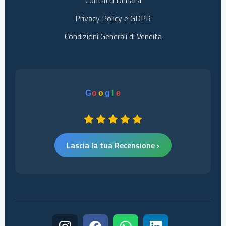
Contatti Denafa
Privacy Policy e GDPR
Condizioni Generali di Vendita
G
o
o
g
l
e
Lascia la tua Recensione ›