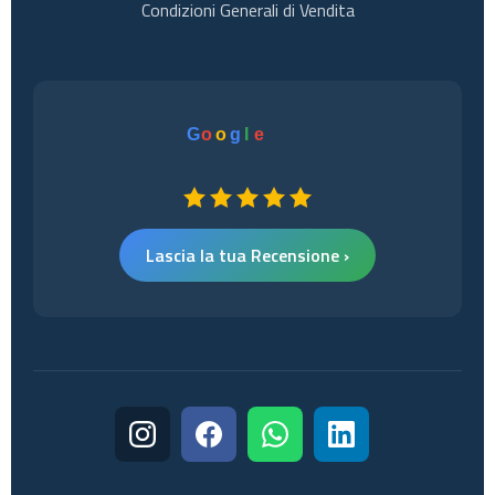
Condizioni Generali di Vendita
G
o
o
g
l
e
Lascia la tua Recensione ›