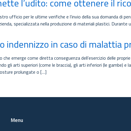
tte l’udito: come ottenere il rico
nostro ufficio per le ultime verifiche e l’invio della sua domanda di 
ienda, specializzata nella produzione di materiali plastici. Durante
o indennizzo in caso di malattia p
che emerge come diretta conseguenza dell’esercizio delle proprie fu
o gli arti superiori (come le braccia), gli arti inferiori (le gambe) 
 posture prolungate o […]
Menu