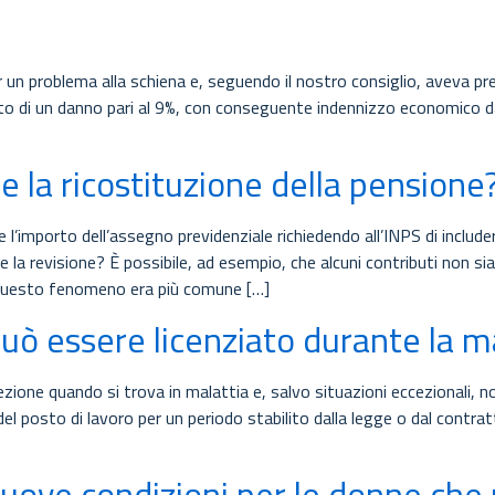
per un problema alla schiena e, seguendo il nostro consiglio, aveva p
to di un danno pari al 9%, con conseguente indennizzo economico da 
re la ricostituzione della pensione
l’importo dell’assegno previdenziale richiedendo all’INPS di includere
e la revisione? È possibile, ad esempio, che alcuni contributi non si
. Questo fenomeno era più comune […]
può essere licenziato durante la m
ione quando si trova in malattia e, salvo situazioni eccezionali, no
 del posto di lavoro per un periodo stabilito dalla legge o dal contr
ove condizioni per le donne che r