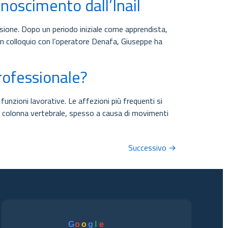
noscimento dall’Inail
pensione. Dopo un periodo iniziale come apprendista,
 un colloquio con l’operatore Denafa, Giuseppe ha
rofessionale?
nzioni lavorative. Le affezioni più frequenti si
e la colonna vertebrale, spesso a causa di movimenti
Successivo
→
G
o
o
g
l
e