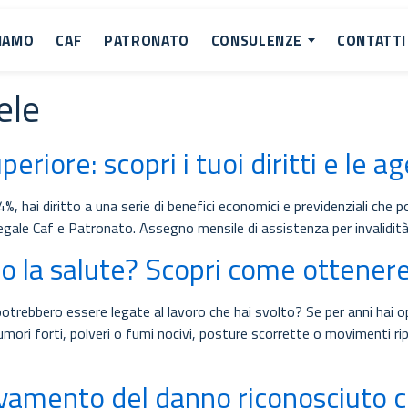
SIAMO
CAF
PATRONATO
CONSULENZE
CONTATTI
ele
uperiore: scopri i tuoi diritti e le a
4%, hai diritto a una serie di benefici economici e previdenziali che p
gale Caf e Patronato. Assegno mensile di assistenza per invalidità
ndo la salute? Scopri come ottenere
otrebbero essere legate al lavoro che hai svolto? Se per anni hai op
mori forti, polveri o fumi nocivi, posture scorrette o movimenti ripet
avamento del danno riconosciuto c