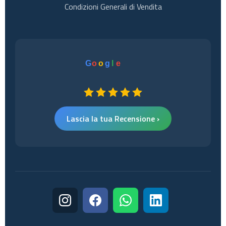
Condizioni Generali di Vendita
G
o
o
g
l
e
Lascia la tua Recensione ›