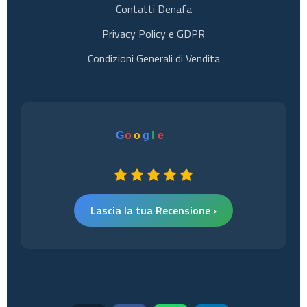
Contatti Denafa
Privacy Policy e GDPR
Condizioni Generali di Vendita
G
o
o
g
l
e
Lascia la tua Recensione ›