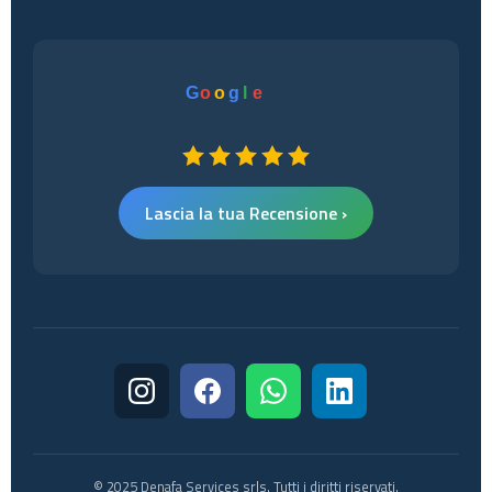
G
o
o
g
l
e
Lascia la tua Recensione ›
© 2025 Denafa Services srls. Tutti i diritti riservati.