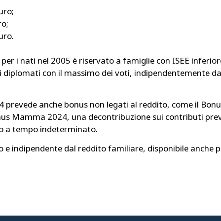
uro;
ro;
uro.
per i nati nel 2005 è riservato a famiglie con ISEE inferio
ti diplomati con il massimo dei voti, indipendentemente da
prevede anche bonus non legati al reddito, come il Bonus
 Bonus Mamma 2024, una decontribuzione sui contributi prev
to a tempo indeterminato.
e indipendente dal reddito familiare, disponibile anche per