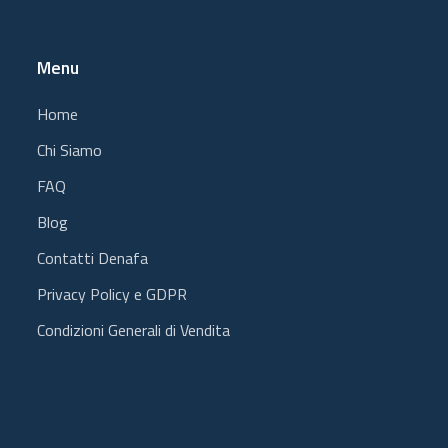
Menu
Home
Chi Siamo
FAQ
Blog
Contatti Denafa
Privacy Policy e GDPR
Condizioni Generali di Vendita