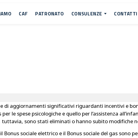
SIAMO
CAF
PATRONATO
CONSULENZE
CONTATTI
di aggiornamenti significativi riguardanti incentivi e bonu
per le spese psicologiche e quello per l’assistenza all’infan
tuttavia, sono stati eliminati o hanno subito modifiche ne
il Bonus sociale elettrico e il Bonus sociale del gas sono pe