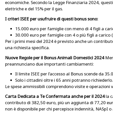
economiche. Secondo la Legge Finanziaria 2024, questi
elettriche e del 15% per il gas.
I criteri ISEE per usufruire di questi bonus sono:
15.000 euro per famiglie con meno di 4 figli a cari
30.000 euro per famiglie con 4 o più figli a carico 
Per i primi mesi del 2024 è previsto anche un contributo
una richiesta specifica.
Nuove Regole per il Bonus Animali Domestici 2024
Ment
preannunciano due importanti cambiamenti:
Il limite ISEE per l’accesso al Bonus scende da 35
Solo i cittadini oltre i 65 anni potranno richiederlo.
Le spese ammissibili comprendono visite e operazioni ve
Carta Dedicata a Te Confermata anche per il 2024
la c
contributo di 382,50 euro, più un aggiunta di 77,20 eur
non è disponibile per chi percepisce indennità, NASpI o 