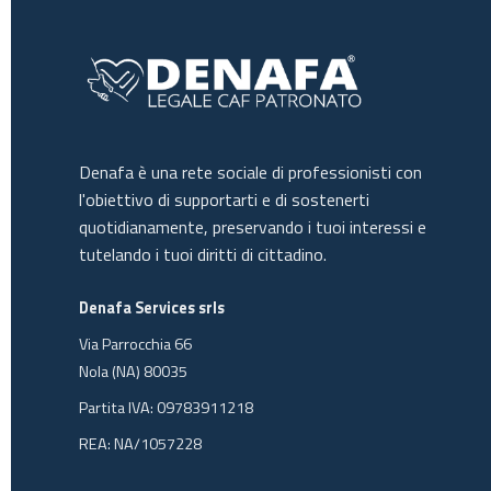
Denafa è una rete sociale di professionisti con
l'obiettivo di supportarti e di sostenerti
quotidianamente, preservando i tuoi interessi e
tutelando i tuoi diritti di cittadino.
Denafa Services srls
Via Parrocchia 66
Nola (NA) 80035
Partita IVA: 09783911218
REA: NA/1057228