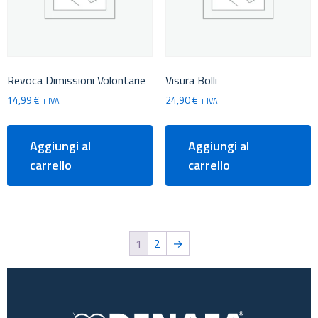
Revoca Dimissioni Volontarie
Visura Bolli
14,99
€
24,90
€
+ IVA
+ IVA
Aggiungi al
Aggiungi al
carrello
carrello
1
2
→