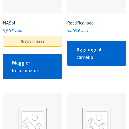
NASpI
Rettifica Isee
9,90
€
14,99
€
+ IVA
+ IVA
Solo in sede
Aggiungi al
carrello
Maggiori
Informazioni