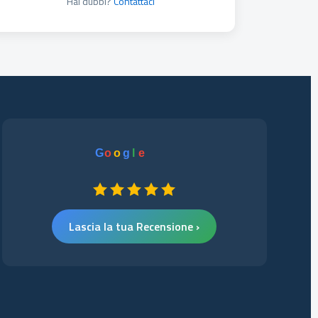
Hai dubbi?
Contattaci
G
o
o
g
l
e
Lascia la tua Recensione ›