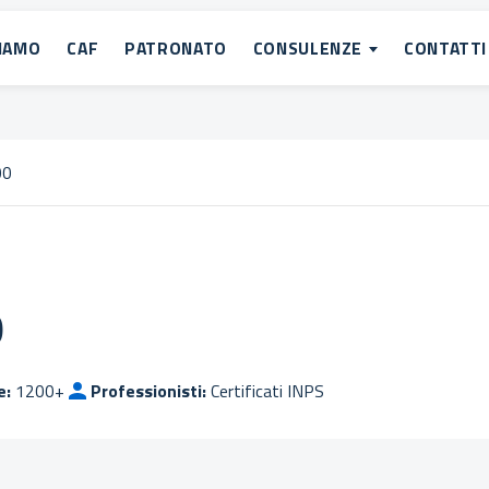
SIAMO
CAF
PATRONATO
CONSULENZE
CONTATTI
00
0
e:
1200+
Professionisti:
Certificati INPS