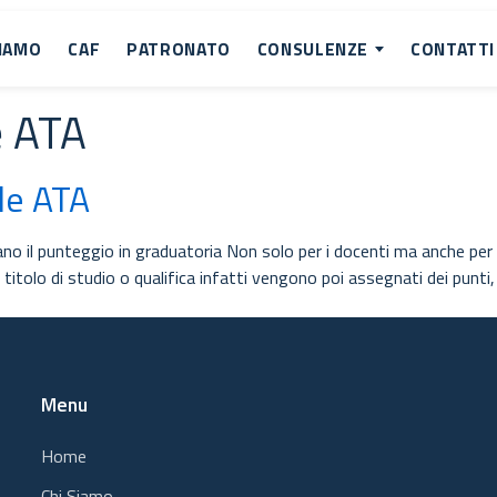
SIAMO
CAF
PATRONATO
CONSULENZE
CONTATTI
e ATA
le ATA
ntano il punteggio in graduatoria Non solo per i docenti ma anche p
ni titolo di studio o qualifica infatti vengono poi assegnati dei pu
Menu
Home
Chi Siamo