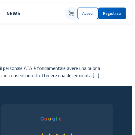
NEWS
Accedi
Registrati
er il personale ATA è fondamentale avere una buona
nti, che consentono di ottenere una determinata […]
G
o
o
g
l
e