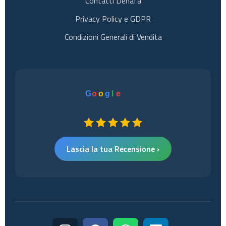
Contatti Denafa
Privacy Policy e GDPR
Condizioni Generali di Vendita
G
o
o
g
l
e
Lascia la tua Recensione ›