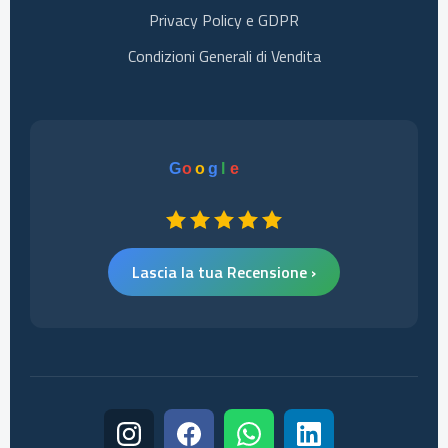
Privacy Policy e GDPR
Condizioni Generali di Vendita
G
o
o
g
l
e
Lascia la tua Recensione ›