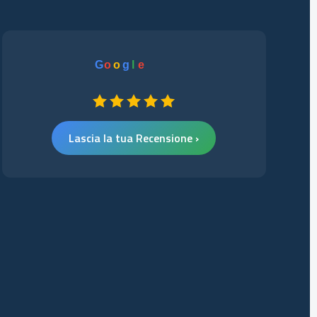
G
o
o
g
l
e
Lascia la tua Recensione ›