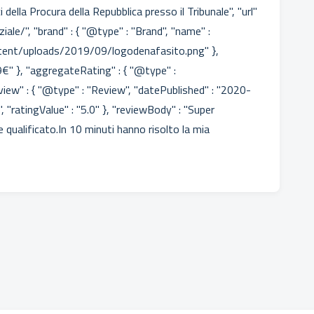
ci della Procura della Repubblica presso il Tribunale", "url"
ziale/", "brand" : { "@type" : "Brand", "name" :
ontent/uploads/2019/09/logodenafasito.png" },
99€" }, "aggregateRating" : { "@type" :
view" : { "@type" : "Review", "datePublished" : "2020-
, "ratingValue" : "5.0" }, "reviewBody" : "Super
qualificato.In 10 minuti hanno risolto la mia