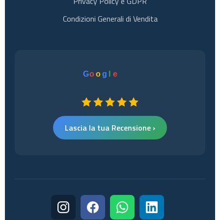
Privacy Policy e GDPR
Condizioni Generali di Vendita
G
o
o
g
l
e
Lascia la tua Recensione ›