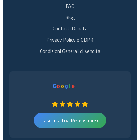
FAQ
Blog
Contatti Denafa
Privacy Policy e GDPR
Condizioni Generali di Vendita
G
o
o
g
l
e
Lascia la tua Recensione ›