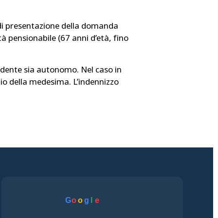
o di presentazione della domanda
età pensionabile (67 anni d’età, fino
endente sia autonomo. Nel caso in
izio della medesima. L’indennizzo
G
o
o
g
l
e