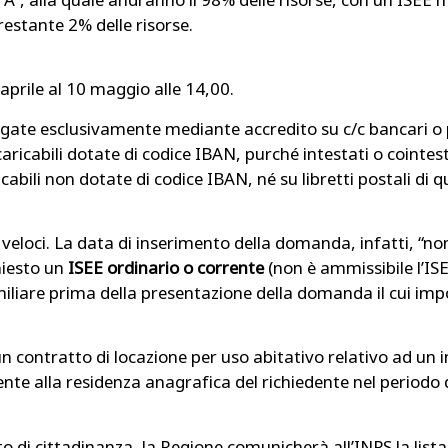
restante 2% delle risorse.
aprile al 10 maggio alle 14,00.
ate esclusivamente mediante accredito su c/c bancari o pos
aricabili dotate di codice IBAN, purché intestati o cointes
abili non dotate di codice IBAN, né su libretti postali di q
eloci. La data di inserimento della domanda, infatti, “non 
hiesto un
ISEE ordinario o corrente
(non è ammissibile l’ISE
liare prima della presentazione della domanda il cui impor
i un contratto di locazione per uso abitativo relativo ad un
nte alla residenza anagrafica del richiedente nel periodo
to di cittadinanza, la Regione comunicherà all’INPS la list