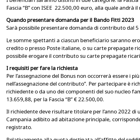
Fascia “B” con ISEE 22.500,00 euro, alla quale andrà il 
Quando presentare domanda per il Bando Fitti 2023
Sarà possibile presentare domanda di contributo dal 5 
Le somme spettanti a ciascun beneficiario saranno erog
credito o presso Poste italiane, o su carte prepagate ric
possibile erogare il contributo su carte prepagate ricaric
I requisiti per fare la richiesta
Per l’assegnazione del Bonus non occorrerà essere i più v
nell’assegnazione del contributo”. Per partecipare è ric
richiedente o da uno dei componenti del suo nucleo fami
13.659,88, per la Fascia “B” € 22.500,00.
Il richiedente deve risultare titolare per l’anno 2022 d
Campania adibito ad abitazione principale, corrisponde
registrato.
Relativamente alla quota destinata all’affitto del reddi